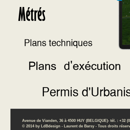
Avenue de Vianden, 36 à 4500 HUY (BELGIQUE)- tél. : +32 (0)
© 2014 by LdBdesign - Laurent de Barsy - Tous droits réserv