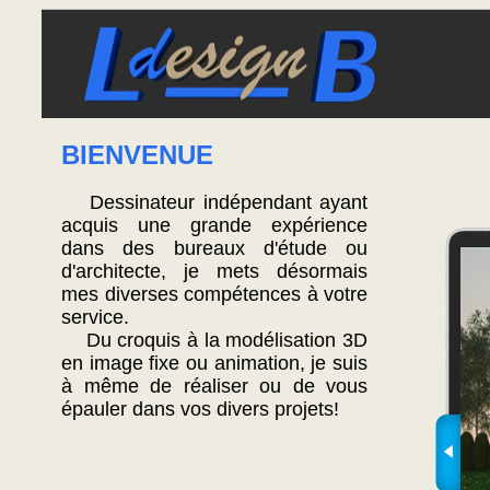
BIENVENUE
Dessinateur indépendant ayant
acquis une grande expérience
dans des bureaux d'étude ou
Dess
d'architecte, je mets désormais
infog
mes diverses compétences à votre
info
service.
indép
Du croquis à la modélisation 3D
modél
en image fixe ou animation, je suis
3d 2
à même de réaliser ou de vous
3dsm
belgi
épauler dans vos divers projets!
liège
barsy