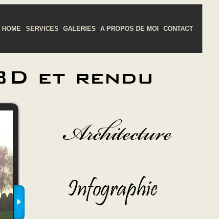
HOME
SERVICES
GALERIES
A PROPOS DE MOI
CONTACT
eur
iste
ant
tion
d 3d
max
ndu
iège
rent